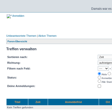
Damals war es 
Anmelden
Unbeantwortete Themen
|
Aktive Themen
Foren-Übersicht
Treffen verwalten
Sortieren nach:
Richtung:
Filtern nach Feld:
»
Aktiv
Status:
Anmeldefr
Alle Stati
Deine Anmeldungen:
Titel
Zeit
Anmeldefrist
Ort
Kein Treffen gefunden