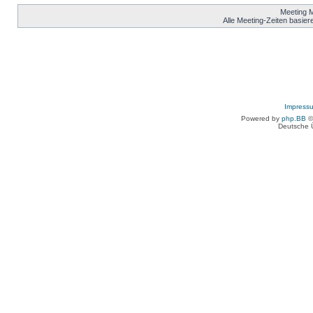
Meeting 
Alle Meeting-Zeiten basier
Impress
Powered by
php.BB
©
Deutsche 