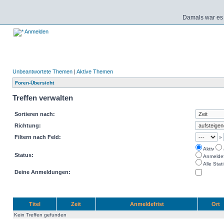
Damals war es 
Anmelden
Unbeantwortete Themen
|
Aktive Themen
Foren-Übersicht
Treffen verwalten
Sortieren nach:
Richtung:
Filtern nach Feld:
»
Aktiv
Status:
Anmeldefr
Alle Stati
Deine Anmeldungen:
Titel
Zeit
Anmeldefrist
Ort
Kein Treffen gefunden