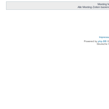
Meeting 
Alle Meeting-Zeiten basier
Impress
Powered by
php.BB
©
Deutsche 