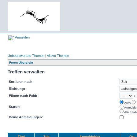
Anmelden
Unbeantwortete Themen
|
Aktive Themen
Foren-Übersicht
Treffen verwalten
Sortieren nach:
Richtung:
Filtern nach Feld:
»
Aktiv
Status:
Anmeldefr
Alle Stati
Deine Anmeldungen:
Titel
Zeit
Anmeldefrist
Ort