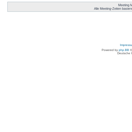
Meeting 
Alle Meeting-Zeiten basier
Impress
Powered by
php.BB
©
Deutsche 