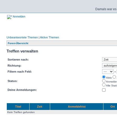
Damals war es 
Anmelden
Unbeantwortete Themen
|
Aktive Themen
Foren-Übersicht
Treffen verwalten
Sortieren nach:
Richtung:
Filtern nach Feld:
»
Aktiv
Status:
Anmeldefr
Alle Stati
Deine Anmeldungen:
Titel
Zeit
Anmeldefrist
Ort
Kein Treffen gefunden