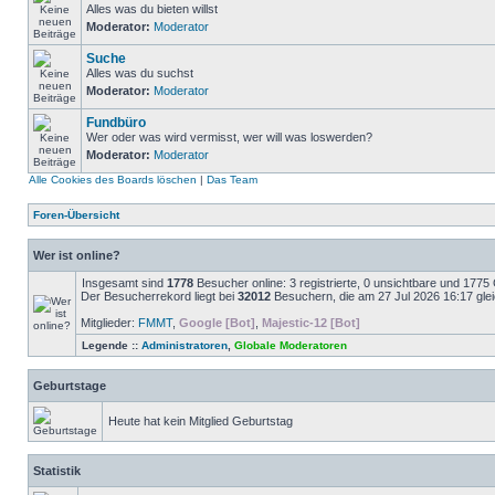
Alles was du bieten willst
Moderator:
Moderator
Suche
Alles was du suchst
Moderator:
Moderator
Fundbüro
Wer oder was wird vermisst, wer will was loswerden?
Moderator:
Moderator
Alle Cookies des Boards löschen
|
Das Team
Foren-Übersicht
Wer ist online?
Insgesamt sind
1778
Besucher online: 3 registrierte, 0 unsichtbare und 1775
Der Besucherrekord liegt bei
32012
Besuchern, die am 27 Jul 2026 16:17 gleic
Mitglieder:
FMMT
,
Google [Bot]
,
Majestic-12 [Bot]
Legende ::
Administratoren
,
Globale Moderatoren
Geburtstage
Heute hat kein Mitglied Geburtstag
Statistik