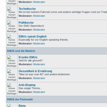
Moderator:
Moderator
Technikecke
Wo ist bei meinem Fahrrad vorne und andere wichtige Fragen rund um Triat
Moderator:
Moderator
Politikecke
Der EMU-Stammtisch
Moderator:
Moderator
EMUs speak English
Especially for our English-speaking friends.
Moderator:
Moderator
EMU5 und die Medizin
Kranke EMUs
Seid ihr alle gesund?
Moderator:
Moderator
Gesundheit & Ernährung
"Man ist was man ißt" und andere Antworten
Moderator:
Moderator
Anti-/Doping
Das ewige Thema...
Moderator:
Moderator
EMU5 der Flohmarkt
Biete