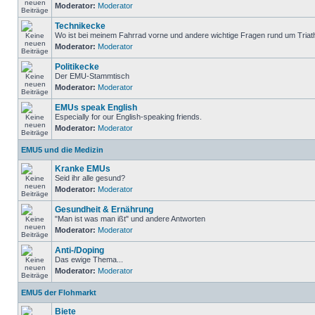
Moderator:
Moderator
Technikecke
Wo ist bei meinem Fahrrad vorne und andere wichtige Fragen rund um Triat
Moderator:
Moderator
Politikecke
Der EMU-Stammtisch
Moderator:
Moderator
EMUs speak English
Especially for our English-speaking friends.
Moderator:
Moderator
EMU5 und die Medizin
Kranke EMUs
Seid ihr alle gesund?
Moderator:
Moderator
Gesundheit & Ernährung
"Man ist was man ißt" und andere Antworten
Moderator:
Moderator
Anti-/Doping
Das ewige Thema...
Moderator:
Moderator
EMU5 der Flohmarkt
Biete