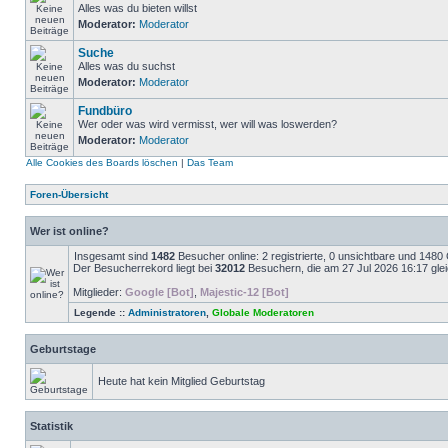
Alles was du bieten willst
Moderator:
Moderator
Suche
Alles was du suchst
Moderator:
Moderator
Fundbüro
Wer oder was wird vermisst, wer will was loswerden?
Moderator:
Moderator
Alle Cookies des Boards löschen
|
Das Team
Foren-Übersicht
Wer ist online?
Insgesamt sind
1482
Besucher online: 2 registrierte, 0 unsichtbare und 1480
Der Besucherrekord liegt bei
32012
Besuchern, die am 27 Jul 2026 16:17 gleic
Mitglieder:
Google [Bot]
,
Majestic-12 [Bot]
Legende ::
Administratoren
,
Globale Moderatoren
Geburtstage
Heute hat kein Mitglied Geburtstag
Statistik