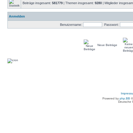
Beiträge insgesamt:
581779
| Themen insgesamt:
9280
| Mitglieder insgesam
Anmelden
Benutzername:
Passwort:
Neue Beiträge
Impress
Powered by
php.BB
©
Deutsche 