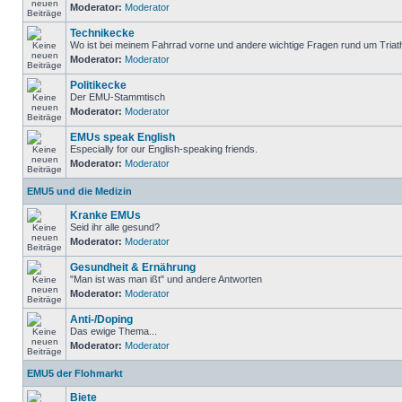
Moderator:
Moderator
Technikecke
Wo ist bei meinem Fahrrad vorne und andere wichtige Fragen rund um Triat
Moderator:
Moderator
Politikecke
Der EMU-Stammtisch
Moderator:
Moderator
EMUs speak English
Especially for our English-speaking friends.
Moderator:
Moderator
EMU5 und die Medizin
Kranke EMUs
Seid ihr alle gesund?
Moderator:
Moderator
Gesundheit & Ernährung
"Man ist was man ißt" und andere Antworten
Moderator:
Moderator
Anti-/Doping
Das ewige Thema...
Moderator:
Moderator
EMU5 der Flohmarkt
Biete