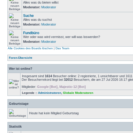
Alles was du bieten willst
Moderator:
Moderator
Suche
Alles was du suchst
Moderator:
Moderator
Fundbüro
Wer oder was wird vermisst, wer will was loswerden?
Moderator:
Moderator
Alle Cookies des Boards löschen
|
Das Team
Foren-Übersicht
Wer ist online?
Insgesamt sind
1614
Besucher online: 2 registrierte, 1 unsichtbarer und 161
Der Besucherrekord liegt bei
32012
Besuchern, die am 27 Jul 2026 16:17 gleic
Mitglieder:
Google [Bot]
,
Majestic-12 [Bot]
Legende ::
Administratoren
,
Globale Moderatoren
Geburtstage
Heute hat kein Mitglied Geburtstag
Statistik