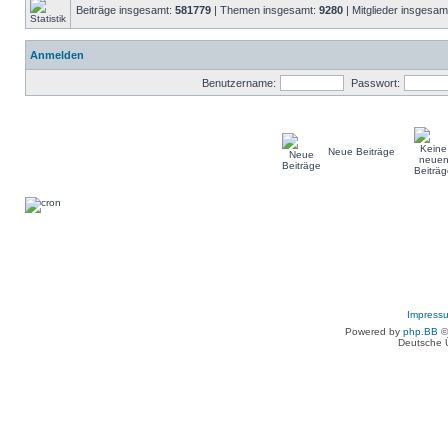
Beiträge insgesamt:
581779
| Themen insgesamt:
9280
| Mitglieder insgesam
Anmelden
Benutzername:
Passwort:
Neue Beiträge
Impress
Powered by
php.BB
©
Deutsche 