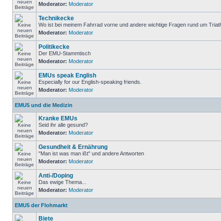
Moderator:
Moderator
Technikecke
Wo ist bei meinem Fahrrad vorne und andere wichtige Fragen rund um Triat
Moderator:
Moderator
Politikecke
Der EMU-Stammtisch
Moderator:
Moderator
EMUs speak English
Especially for our English-speaking friends.
Moderator:
Moderator
EMU5 und die Medizin
Kranke EMUs
Seid ihr alle gesund?
Moderator:
Moderator
Gesundheit & Ernährung
"Man ist was man ißt" und andere Antworten
Moderator:
Moderator
Anti-/Doping
Das ewige Thema...
Moderator:
Moderator
EMU5 der Flohmarkt
Biete