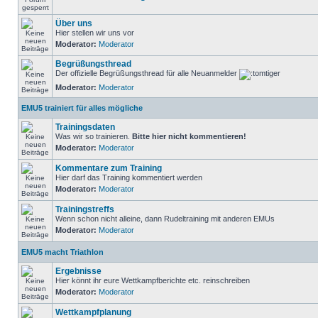
Über uns
Hier stellen wir uns vor
Moderator:
Moderator
Begrüßungsthread
Der offizielle Begrüßungsthread für alle Neuanmelder
Moderator:
Moderator
EMU5 trainiert für alles mögliche
Trainingsdaten
Was wir so trainieren.
Bitte hier nicht kommentieren!
Moderator:
Moderator
Kommentare zum Training
Hier darf das Training kommentiert werden
Moderator:
Moderator
Trainingstreffs
Wenn schon nicht alleine, dann Rudeltraining mit anderen EMUs
Moderator:
Moderator
EMU5 macht Triathlon
Ergebnisse
Hier könnt ihr eure Wettkampfberichte etc. reinschreiben
Moderator:
Moderator
Wettkampfplanung