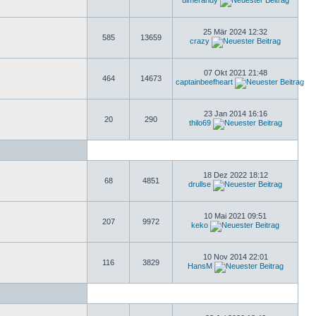
ulmerandy
25 Mär 2024 12:32
585
13659
crazy
07 Okt 2021 21:48
464
14673
captainbeefheart
23 Jan 2014 16:16
20
290
thilo69
18 Dez 2022 18:12
68
4851
drullse
10 Mai 2021 09:51
207
9972
keko
10 Nov 2014 22:01
116
3829
HansM