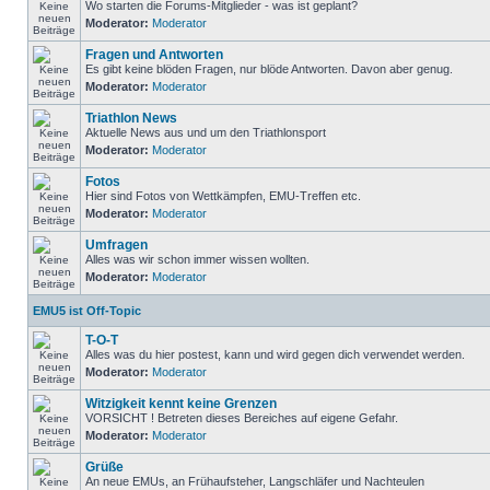
Wo starten die Forums-Mitglieder - was ist geplant?
Moderator:
Moderator
Fragen und Antworten
Es gibt keine blöden Fragen, nur blöde Antworten. Davon aber genug.
Moderator:
Moderator
Triathlon News
Aktuelle News aus und um den Triathlonsport
Moderator:
Moderator
Fotos
Hier sind Fotos von Wettkämpfen, EMU-Treffen etc.
Moderator:
Moderator
Umfragen
Alles was wir schon immer wissen wollten.
Moderator:
Moderator
EMU5 ist Off-Topic
T-O-T
Alles was du hier postest, kann und wird gegen dich verwendet werden.
Moderator:
Moderator
Witzigkeit kennt keine Grenzen
VORSICHT ! Betreten dieses Bereiches auf eigene Gefahr.
Moderator:
Moderator
Grüße
An neue EMUs, an Frühaufsteher, Langschläfer und Nachteulen