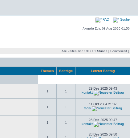
FAQ
Suche
Aktuelle Zeit: 08 Aug 2026 01:50
Alle Zeiten sind UTC + 1 Stunde [ Sommerzeit ]
Themen
Beiträge
Letzter Beitrag
29 Dez 2025 09:43
1
1
kontakt
11 Okt 2004 21:02
1
1
tacis
28 Dez 2025 09:47
1
1
kontakt
28 Dez 2025 09:50
1
1