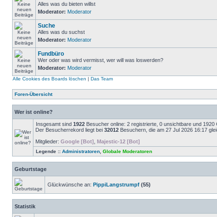
Alles was du bieten willst
Moderator:
Moderator
Suche
Alles was du suchst
Moderator:
Moderator
Fundbüro
Wer oder was wird vermisst, wer will was loswerden?
Moderator:
Moderator
Alle Cookies des Boards löschen
|
Das Team
Foren-Übersicht
Wer ist online?
Insgesamt sind
1922
Besucher online: 2 registrierte, 0 unsichtbare und 1920
Der Besucherrekord liegt bei
32012
Besuchern, die am 27 Jul 2026 16:17 gleic
Mitglieder:
Google [Bot]
,
Majestic-12 [Bot]
Legende ::
Administratoren
,
Globale Moderatoren
Geburtstage
Glückwünsche an:
PippiLangstrumpf
(55)
Statistik