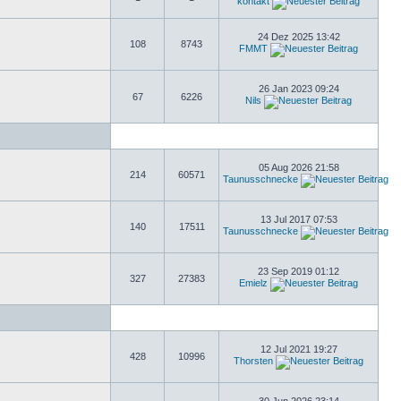
kontakt
24 Dez 2025 13:42
108
8743
FMMT
26 Jan 2023 09:24
67
6226
Nils
05 Aug 2026 21:58
214
60571
Taunusschnecke
13 Jul 2017 07:53
140
17511
Taunusschnecke
23 Sep 2019 01:12
327
27383
Emielz
12 Jul 2021 19:27
428
10996
Thorsten