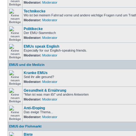
Moderator:
Moderator
Technikecke
Wo ist bei meinem Fahrrad vorne und andere wichtige Fragen rund um Triat
Moderator:
Moderator
Politikecke
Der EMU-Stammtisch
Moderator:
Moderator
EMUs speak English
Especially for our English-speaking friends.
Moderator:
Moderator
EMU5 und die Medizin
Kranke EMUs
Seid ihr alle gesund?
Moderator:
Moderator
Gesundheit & Ernährung
"Man ist was man ißt" und andere Antworten
Moderator:
Moderator
Anti-/Doping
Das ewige Thema...
Moderator:
Moderator
EMU5 der Flohmarkt
Biete