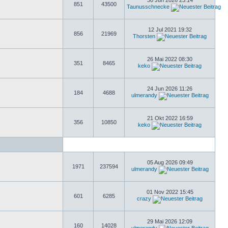
30 Jun 2026 23:14
851
43500
Taunusschnecke
12 Jul 2021 19:32
856
21969
Thorsten
26 Mai 2022 08:30
351
8465
keko
24 Jun 2026 11:26
184
4688
ulmerandy
21 Okt 2022 16:59
356
10850
keko
05 Aug 2026 09:49
1971
237594
ulmerandy
01 Nov 2022 15:45
601
6285
crazy
29 Mai 2026 12:09
160
14028