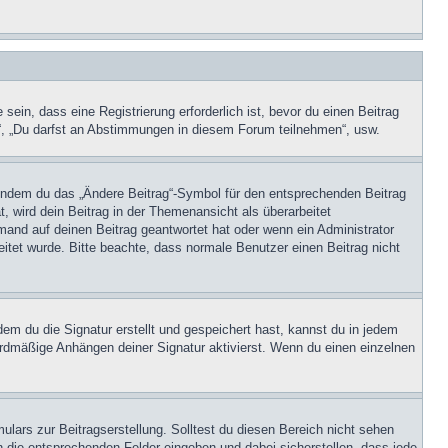
in, dass eine Registrierung erforderlich ist, bevor du einen Beitrag
n“, „Du darfst an Abstimmungen in diesem Forum teilnehmen“, usw.
, indem du das „Ändere Beitrag“-Symbol für den entsprechenden Beitrag
t, wird dein Beitrag in der Themenansicht als überarbeitet
mand auf deinen Beitrag geantwortet hat oder wenn ein Administrator
beitet wurde. Bitte beachte, dass normale Benutzer einen Beitrag nicht
m du die Signatur erstellt und gespeichert hast, kannst du in jedem
ardmäßige Anhängen deiner Signatur aktivierst. Wenn du einen einzelnen
lars zur Beitragserstellung. Solltest du diesen Bereich nicht sehen
n die entsprechenden Felder eingeben und dabei sicherstellen, dass jede