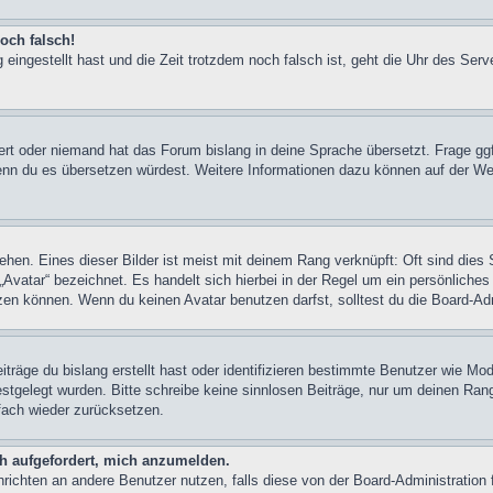
och falsch!
 eingestellt hast und die Zeit trotzdem noch falsch ist, geht die Uhr des Serv
iert oder niemand hat das Forum bislang in deine Sprache übersetzt. Frage ggf
n, wenn du es übersetzen würdest. Weitere Informationen dazu können auf der
hen. Eines dieser Bilder ist meist mit deinem Rang verknüpft: Oft sind dies 
Avatar“ bezeichnet. Es handelt sich hierbei in der Regel um ein persönliches
en können. Wenn du keinen Avatar benutzen darfst, solltest du die Board-Adm
träge du bislang erstellt hast oder identifizieren bestimmte Benutzer wie M
festgelegt wurden. Bitte schreibe keine sinnlosen Beiträge, nur um deinen Ra
fach wieder zurücksetzen.
ch aufgefordert, mich anzumelden.
achrichten an andere Benutzer nutzen, falls diese von der Board-Administrati