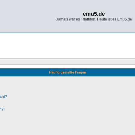
emu5.de
Damals war es Triathlon. Heute ist es Emu5.de
Häufig gestellte Fragen
ucht?
n?!