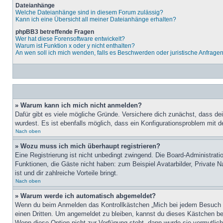
Dateianhänge
Welche Dateianhänge sind in diesem Forum zulässig?
Kann ich eine Übersicht all meiner Dateianhänge erhalten?
phpBB3 betreffende Fragen
Wer hat diese Forensoftware entwickelt?
Warum ist Funktion x oder y nicht enthalten?
An wen soll ich mich wenden, falls es Beschwerden oder juristische Anfrage
» Warum kann ich mich nicht anmelden?
Dafür gibt es viele mögliche Gründe. Versichere dich zunächst, dass de
wurdest. Es ist ebenfalls möglich, dass ein Konfigurationsproblem mit d
Nach oben
» Wozu muss ich mich überhaupt registrieren?
Eine Registrierung ist nicht unbedingt zwingend. Die Board-Administratio
Funktionen, die Gäste nicht haben: zum Beispiel Avatarbilder, Private Na
ist und dir zahlreiche Vorteile bringt.
Nach oben
» Warum werde ich automatisch abgemeldet?
Wenn du beim Anmelden das Kontrollkästchen „Mich bei jedem Besuch au
einen Dritten. Um angemeldet zu bleiben, kannst du dieses Kästchen be
Wenn diese Option nicht zur Verfügung steht, dann wurde sie vermutlich