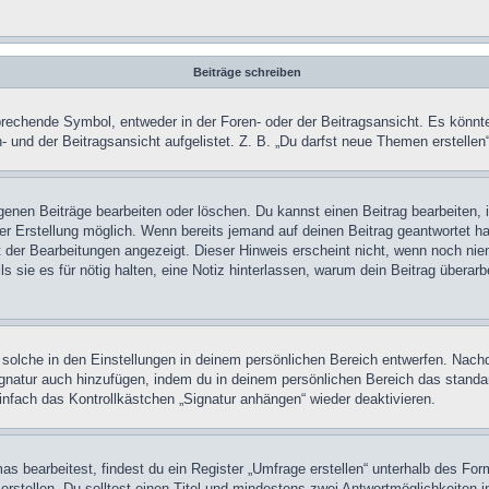
Beiträge schreiben
chende Symbol, entweder in der Foren- oder der Beitragsansicht. Es könnte se
 und der Beitragsansicht aufgelistet. Z. B. „Du darfst neue Themen erstelle
igenen Beiträge bearbeiten oder löschen. Du kannst einen Beitrag bearbeiten
ner Erstellung möglich. Wenn bereits jemand auf deinen Beitrag geantwortet ha
t der Bearbeitungen angezeigt. Dieser Hinweis erscheint nicht, wenn noch nie
ls sie es für nötig halten, eine Notiz hinterlassen, warum dein Beitrag überar
olche in den Einstellungen in deinem persönlichen Bereich entwerfen. Nachde
ignatur auch hinzufügen, indem du in deinem persönlichen Bereich das stand
nfach das Kontrollkästchen „Signatur anhängen“ wieder deaktivieren.
 bearbeitest, findest du ein Register „Umfrage erstellen“ unterhalb des Formu
rstellen. Du solltest einen Titel und mindestens zwei Antwortmöglichkeiten i