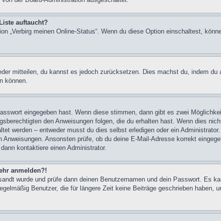
Liste auftaucht?
tion „Verbirg meinen Online-Status“. Wenn du diese Option einschaltest, könn
ieder mitteilen, du kannst es jedoch zurücksetzen. Dies machst du, indem du
en können.
 Passwort eingegeben hast. Wenn diese stimmen, dann gibt es zwei Möglichk
ngsberechtigten den Anweisungen folgen, die du erhalten hast. Wenn dies nicht 
et werden – entweder musst du dies selbst erledigen oder ein Administrator. Be
nen Anweisungen. Ansonsten prüfe, ob du deine E-Mail-Adresse korrekt eingeg
 dann kontaktiere einen Administrator.
 mehr anmelden?!
ugesandt wurde und prüfe dann deinen Benutzernamen und dein Passwort. Es ka
egelmäßig Benutzer, die für längere Zeit keine Beiträge geschrieben haben, u