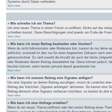
Systems durch Gäste verhindern.
Nach oben
» Wie schreibe ich ein Thema?
Um eine neues Thema in einem Forum zu eröffnen, klicke auf das entspre
schreiben kannst. Deine Berechtigungen sind jeweils am Ende der Foren-
Nach oben
» Wie kann ich einen Beitrag bearbeiten oder löschen?
Wenn du nicht Administrator oder Moderator bist, kannst du nur deine e
anklickst; eventuell ist dies nur für einen begrenzten Zeitraum nach sei
gekennzeichnet. Es wird sowohl die Anzahl als auch der letzte Zeitpunk
oder Moderator deinen Beitrag überarbeitet hat. Diese können jedoch, fal
löschen können, wenn bereits jemand darauf geantwortet hat.
Nach oben
» Wie kann ich meinem Beitrag eine Signatur anfügen?
Um eine Signatur an deinen Beitrag anzufügen, musst du zunächst eine s
Beitrag das Kästchen „Signatur anhängen“ aktivieren. Du kannst eine S
Beitrag dennoch ohne Signatur verfassen möchtest, so kannst du dort ei
Nach oben
» Wie kann ich eine Umfrage erstellen?
Wenn du ein neues Thema eröffnest oder den ersten Beitrag eines Themas
können, so hast du wahrscheinlich nicht die Berechtigung, Umfragen zu e